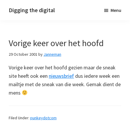
Skip
Skip
Skip
Digging the digital
Menu
to
to
to
primary
main
footer
navigation
content
Vorige keer over het hoofd
29 October 2001
by
Janneman
Vorige keer over het hoofd gezien maar de sneak
site heeft ook een
nieuwsbrief
dus iedere week een
mailtje met de sneak van die week. Gemak dient de
mens
Filed Under:
punkeydotcom