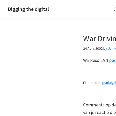
Skip
Skip
Skip
Digging the digital
to
to
to
primary
main
footer
navigation
content
War Drivi
24 April 2002
by
Jann
Wireless LAN
per
Filed Under:
punkey
Comments op deze
van je reactie di