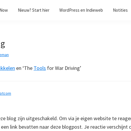
/Now
Nieuw? Start hier
WordPress en Indieweb
Notities
ng
eman
ikkelen
en ‘The
Tools
for War Driving’
dotcom
 blog zijn uitgeschakeld. Om via je eigen website te reage
e een link bevatten naar deze blogpost. Je reactie verschijnt