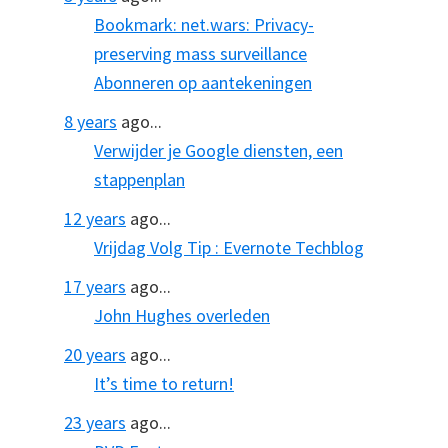
Bookmark: net.wars: Privacy-
preserving mass surveillance
Abonneren op aantekeningen
8 years
ago...
Verwijder je Google diensten, een
stappenplan
12 years
ago...
Vrijdag Volg Tip : Evernote Techblog
17 years
ago...
John Hughes overleden
20 years
ago...
It’s time to return!
23 years
ago...