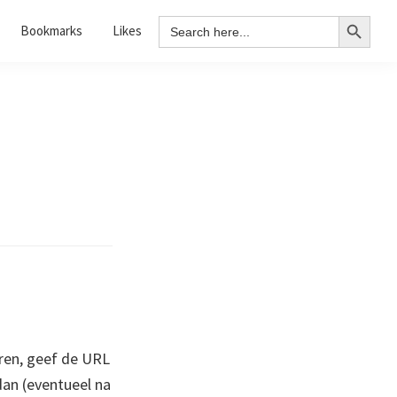
Search Button
Search
Bookmarks
Likes
for:
ren, geef de URL
 dan (eventueel na