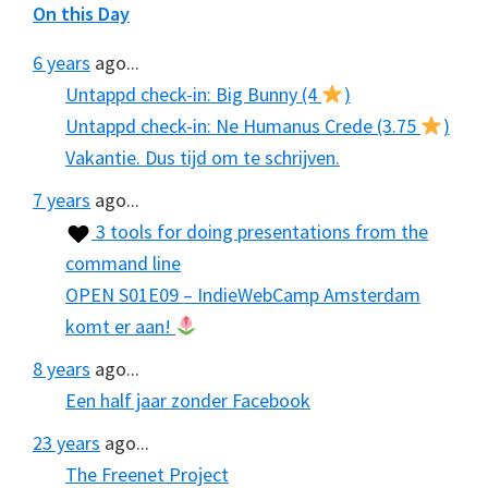
On this Day
6 years
ago...
Untappd check-in: Big Bunny (4
)
Untappd check-in: Ne Humanus Crede (3.75
)
Vakantie. Dus tijd om te schrijven.
7 years
ago...
3 tools for doing presentations from the
command line
OPEN S01E09 – IndieWebCamp Amsterdam
komt er aan!
8 years
ago...
Een half jaar zonder Facebook
23 years
ago...
The Freenet Project