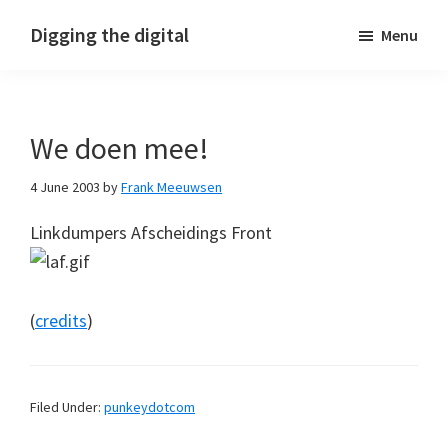
Skip
Skip
Skip
Digging the digital
Menu
to
to
to
primary
main
footer
navigation
content
We doen mee!
4 June 2003
by
Frank Meeuwsen
Linkdumpers Afscheidings Front
(
credits
)
Filed Under:
punkeydotcom