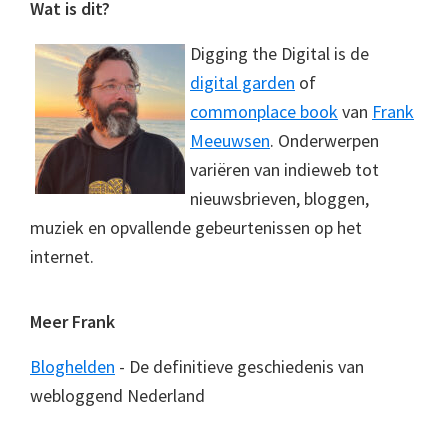
Footer
Wat is dit?
Digging the Digital is de
digital garden
of
commonplace book
van
Frank
Meeuwsen
. Onderwerpen
variëren van indieweb tot
nieuwsbrieven, bloggen,
muziek en opvallende gebeurtenissen op het
internet.
Meer Frank
Bloghelden
- De definitieve geschiedenis van
webloggend Nederland