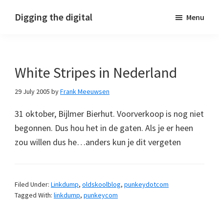
Skip
Skip
Skip
Digging the digital
Menu
to
to
to
primary
main
footer
navigation
content
White Stripes in Nederland
29 July 2005
by
Frank Meeuwsen
31 oktober, Bijlmer Bierhut. Voorverkoop is nog niet
begonnen. Dus hou het in de gaten. Als je er heen
zou willen dus he…anders kun je dit vergeten
Filed Under:
Linkdump
,
oldskoolblog
,
punkeydotcom
Tagged With:
linkdump
,
punkeycom