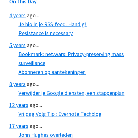
On this Day
4 years
ago...
Je bio in je RSS-feed. Handig!
Resistance is necessary
5 years
ago...
Bookmark: net.wars: Privacy-preserving mass
surveillance
Abonneren op aantekeningen
8 years
ago...
Verwijder je Google diensten, een stappenplan
12 years
ago...
Vrijdag Volg Tip : Evernote Techblog
17 years
ago...
John Hughes overleden