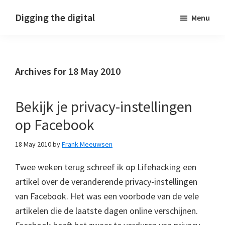
Skip
Skip
Skip
Digging the digital
Menu
to
to
to
primary
main
footer
navigation
content
Archives for 18 May 2010
Bekijk je privacy-instellingen
op Facebook
18 May 2010
by
Frank Meeuwsen
Twee weken terug schreef ik op Lifehacking een
artikel over de veranderende privacy-instellingen
van Facebook. Het was een voorbode van de vele
artikelen die de laatste dagen online verschijnen.