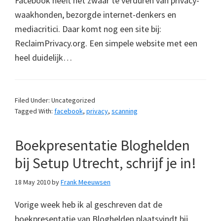
Facebook heeft het zwaar te verduren van privacy-
waakhonden, bezorgde internet-denkers en
mediacritici. Daar komt nog een site bij:
ReclaimPrivacy.org. Een simpele website met een
heel duidelijk…
Filed Under: Uncategorized
Tagged With:
facebook
,
privacy
,
scanning
Boekpresentatie Bloghelden
bij Setup Utrecht, schrijf je in!
18 May 2010
by
Frank Meeuwsen
Vorige week heb ik al geschreven dat de
boekpresentatie van Bloghelden plaatsvindt bij