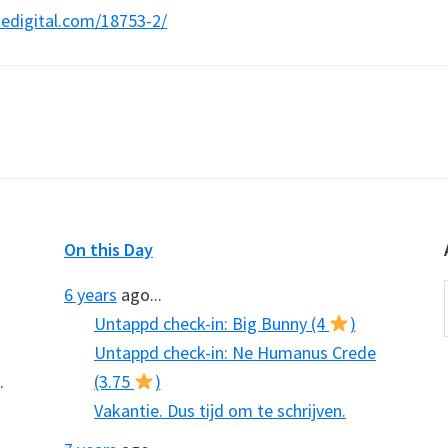
hedigital.com/18753-2/
On this Day
6 years
ago...
Untappd check-in: Big Bunny (4
)
Untappd check-in: Ne Humanus Crede
.
(3.75
)
Vakantie. Dus tijd om te schrijven.