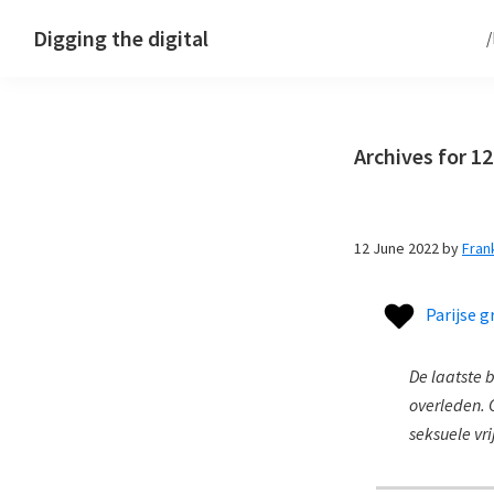
Skip
Skip
Skip
Digging the digital
to
to
to
primary
main
footer
navigation
content
Archives for 1
12 June 2022
by
Fran
Parijse g
De laatste 
overleden. G
seksuele vri