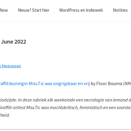
/Now
Nieuw? Start hier
WordPress en Indieweb
Notities
2 June 2022
k Meeuwsen
raffitikoningin Miss.Tic was ongrijpbaar en vrij
by
Floor Bouma
(
NR
bladzijde: In deze rubriek elk weekeinde een necrologie van iemand di
raffiti-artiest Miss.Tic was machtskritisch, feministisch en een voorst
jheid.