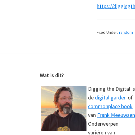
https://diggingt
Filed Under:
random
Footer
Wat is dit?
Digging the Digital is
de
digital garden
of
commonplace book
van
Frank Meeuwsen
Onderwerpen
variëren van