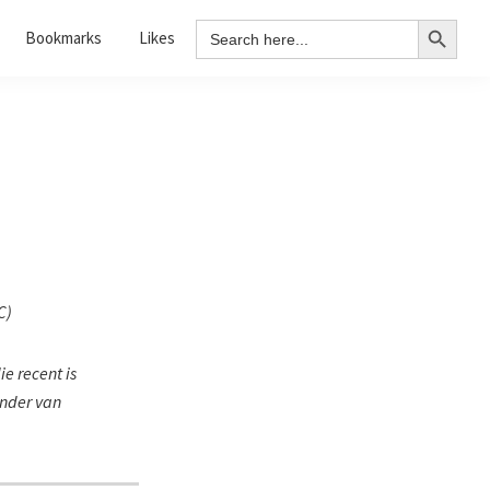
Search Button
Search
Bookmarks
Likes
for:
C
)
e recent is
ander van