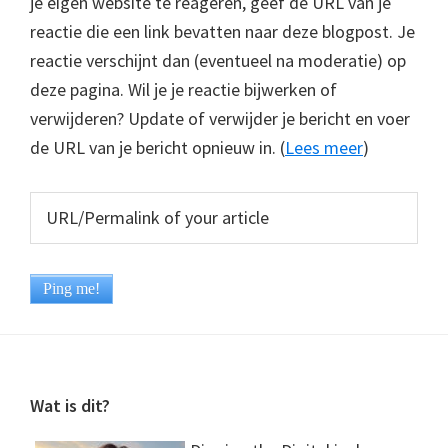
je eigen website te reageren, geef de URL van je
reactie die een link bevatten naar deze blogpost. Je
reactie verschijnt dan (eventueel na moderatie) op
deze pagina. Wil je je reactie bijwerken of
verwijderen? Update of verwijder je bericht en voer
de URL van je bericht opnieuw in. (
Lees meer
)
Footer
Wat is dit?