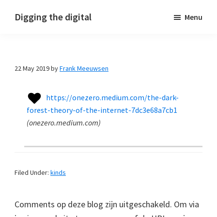
Skip
Skip
Skip
Digging the digital
Menu
to
to
to
primary
main
footer
navigation
content
22 May 2019
by
Frank Meeuwsen
https://onezero.medium.com/the-dark-
forest-theory-of-the-internet-7dc3e68a7cb1
(
onezero.medium.com
)
Filed Under:
kinds
Comments op deze blog zijn uitgeschakeld. Om via