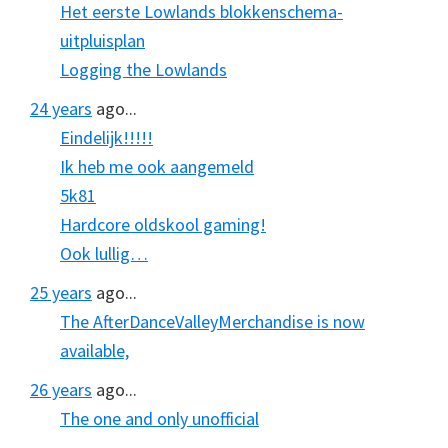
Het eerste Lowlands blokkenschema-
uitpluisplan
Logging the Lowlands
24 years
ago...
Eindelijk!!!!!
Ik heb me ook aangemeld
5k81
Hardcore oldskool gaming!
Ook lullig…
25 years
ago...
The AfterDanceValleyMerchandise is now
available,
26 years
ago...
The one and only unofficial