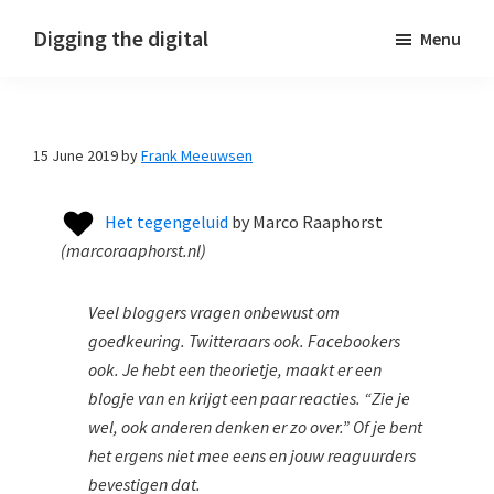
Skip
Skip
Skip
Digging the digital
Menu
to
to
to
primary
main
footer
navigation
content
15 June 2019
by
Frank Meeuwsen
Het tegengeluid
by
Marco Raaphorst
(
marcoraaphorst.nl
)
Veel bloggers vragen onbewust om
goedkeuring. Twitteraars ook. Facebookers
ook. Je hebt een theorietje, maakt er een
blogje van en krijgt een paar reacties. “Zie je
wel, ook anderen denken er zo over.” Of je bent
het ergens niet mee eens en jouw reaguurders
bevestigen dat.