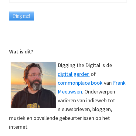
Footer
Wat is dit?
Digging the Digital is de
digital garden
of
commonplace book
van
Frank
Meeuwsen
. Onderwerpen
variëren van indieweb tot
nieuwsbrieven, bloggen,
muziek en opvallende gebeurtenissen op het
internet.