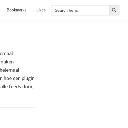
Search Button
Search
Bookmarks
Likes
for:
lemaal
 maken.
 helemaal
n hoe een plugin
lle feeds door,