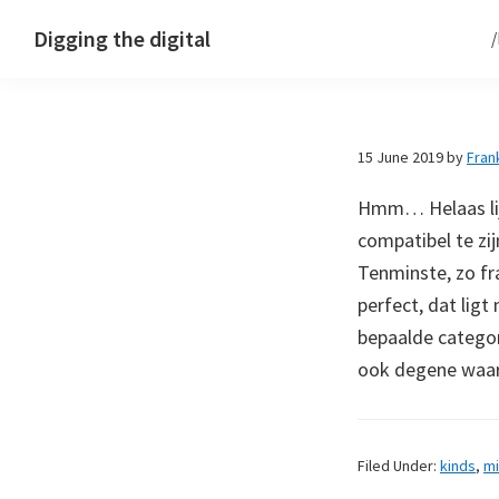
Skip
Skip
Skip
Digging the digital
to
to
to
primary
main
footer
navigation
content
15 June 2019
by
Fran
Hmm… Helaas li
compatibel te zi
Tenminste, zo fr
perfect, dat lig
bepaalde categor
ook degene waar 
Filed Under:
kinds
,
mi