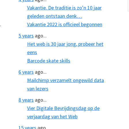
Vakantie. De traditie is zo’n 10 jaar
geleden ontstaan denk…
.
Vakantie 2022 is officieel begonnen
5 years
ago...
Het web is 30 jaar jong, probeer het
eens
Barcode skate skills
6 years
ago...
Mailchimp verzamelt ongewild data
van lezers
8 years
ago...
Vier Digitale Bevrijdingsdag op de
verjaardag van het Web
15 years
ago...