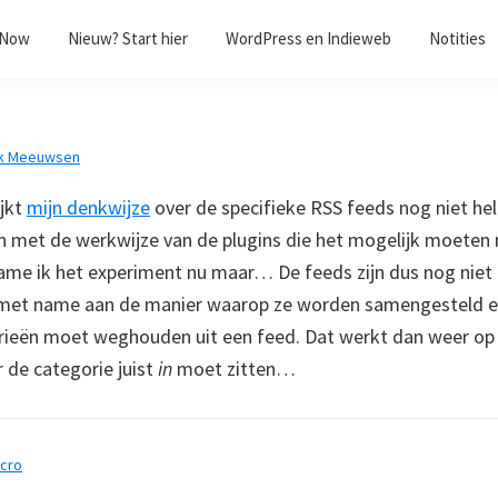
/Now
Nieuw? Start hier
WordPress en Indieweb
Notities
k Meeuwsen
jkt
mijn denkwijze
over de specifieke RSS feeds nog niet he
jn met de werkwijze van de plugins die het mogelijk moeten
ame ik het experiment nu maar… De feeds zijn dus nog niet
t met name aan de manier waarop ze worden samengesteld e
ieën moet weghouden uit een feed. Dat werkt dan weer op a
de categorie juist
in
moet zitten…
cro