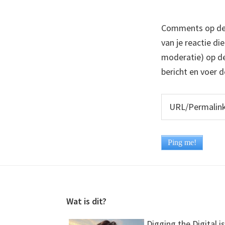
Comments op deze
van je reactie di
moderatie) op dez
bericht en voer d
Footer
Wat is dit?
Digging the Digital is