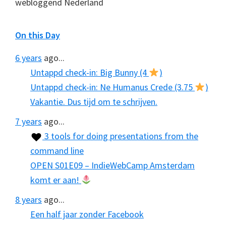
webloggend Nederland
On this Day
6 years
ago...
Untappd check-in: Big Bunny (4
)
Untappd check-in: Ne Humanus Crede (3.75
)
Vakantie. Dus tijd om te schrijven.
7 years
ago...
3 tools for doing presentations from the
command line
OPEN S01E09 – IndieWebCamp Amsterdam
komt er aan!
8 years
ago...
Een half jaar zonder Facebook