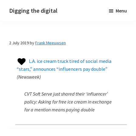
Skip
Skip
Skip
Digging the digital
Menu
to
to
to
primary
main
footer
navigation
content
2 July 2019
by
Frank Meeuwsen
L.A. ice cream truck tired of social media
“stars,” announces “influencers pay double”
(
Newsweek
)
CVT Soft Serve just shared their ‘influencer’
policy: Asking for free ice cream in exchange
for a mention means paying double