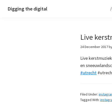
Skip
Skip
Skip
Digging the digital
to
to
to
primary
main
footer
navigation
content
Live kers
24 December 2017
b
Live kerstmuziek
en sneeuwlandsch
#utrecht
#utrech
Filed Under:
instagr
Tagged With:
instagr