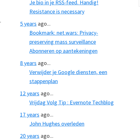
Je bio in je RSS-feed. Handig!
Resistance is necessary
.
5 years
ago...
Bookmark: net.wars: Privacy-
preserving mass surveillance
Abonneren op aantekeningen
8 years
ago...
Verwijder je Google diensten, een
stappenplan
12 years
ago...
Vrijdag Volg Tip : Evernote Techblog
17 years
ago...
John Hughes overleden
20 years
ago...