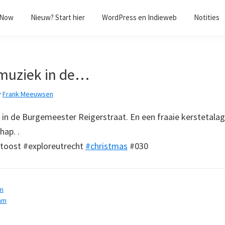
/Now
Nieuw? Start hier
WordPress en Indieweb
Notities
tmuziek in de…
y
Frank Meeuwsen
 in de Burgemeester Reigerstraat. En een fraaie kerstetalag
ap. .
toost #exploreutrecht
#christmas
#030
am
am