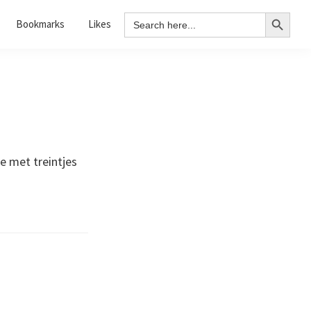
Search Button
Search
Bookmarks
Likes
for:
e met treintjes