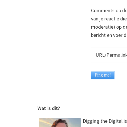
Comments op deze
van je reactie di
moderatie) op dez
bericht en voer d
Footer
Wat is dit?
Digging the Digital is