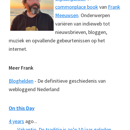
commonplace book
van
Frank
Meeuwsen
. Onderwerpen
variëren van indieweb tot
nieuwsbrieven, bloggen,
muziek en opvallende gebeurtenissen op het
internet.
Meer Frank
Bloghelden
- De definitieve geschiedenis van
webloggend Nederland
On this Day
4 years
ago...
Vakantie. De traditie is zo’n 10 jaar geleden