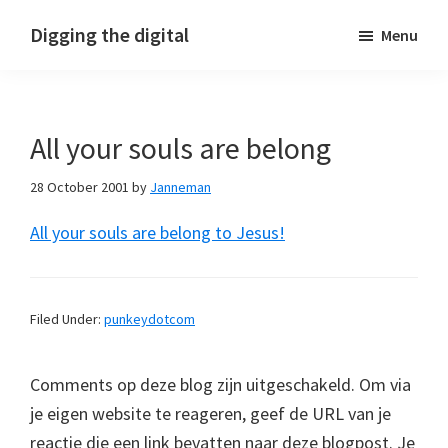
Skip
Skip
Skip
Digging the digital
Menu
to
to
to
primary
main
footer
navigation
content
All your souls are belong
28 October 2001
by
Janneman
All your souls are belong to Jesus!
Filed Under:
punkeydotcom
Comments op deze blog zijn uitgeschakeld. Om via
je eigen website te reageren, geef de URL van je
reactie die een link bevatten naar deze blogpost. Je