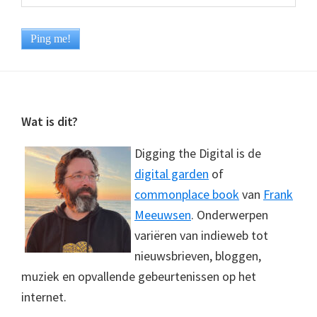
Footer
Wat is dit?
Digging the Digital is de
digital garden
of
commonplace book
van
Frank
Meeuwsen
. Onderwerpen
variëren van indieweb tot
nieuwsbrieven, bloggen,
muziek en opvallende gebeurtenissen op het
internet.