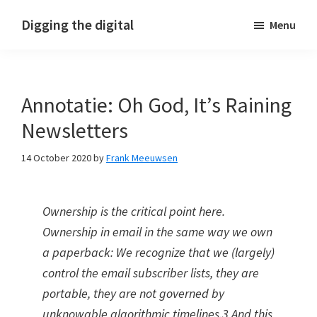
Skip
Skip
Skip
Digging the digital
Menu
to
to
to
primary
main
footer
navigation
content
Annotatie: Oh God, It’s Raining
Newsletters
14 October 2020
by
Frank Meeuwsen
Ownership is the critical point here.
Ownership in email in the same way we own
a paperback: We recognize that we (largely)
control the email subscriber lists, they are
portable, they are not governed by
unknowable algorithmic timelines.3 And this