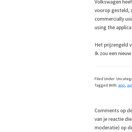
Volkswagen heeft
voorop gesteld, z
commercially usi
using the applica
Het prijzengeld v
Ik zou een nieuw
Filed Under: Uncateg
Tagged With:
app
,
au
Comments op deze
van je reactie di
moderatie) op dez