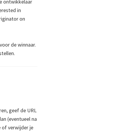
de ontwikkelaar
erested in
iginator on
 voor de winnaar.
tellen.
ren, geef de URL
 dan (eventueel na
 of verwijder je