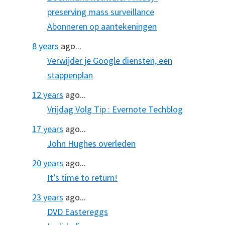
preserving mass surveillance
Abonneren op aantekeningen
8 years
ago...
Verwijder je Google diensten, een
stappenplan
12 years
ago...
Vrijdag Volg Tip : Evernote Techblog
17 years
ago...
John Hughes overleden
20 years
ago...
It’s time to return!
23 years
ago...
DVD Eastereggs