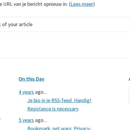
e URL van je bericht opnieuw in. (
Lees meer
)
On this Day
4 years
ago...
Je bio in je RSS-feed. Handig!
Resistance is necessary
.
5 years
ago...
Bookmark: net.wars: Privacy-