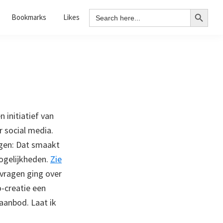
Search Button
Search
Bookmarks
Likes
for:
n initiatief van
 social media.
ggen: Dat smaakt
mogelijkheden.
Zie
vragen ging over
-creatie een
aanbod. Laat ik