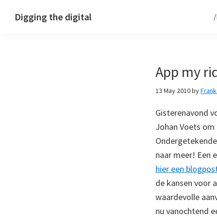
Skip
Skip
Skip
Digging the digital
to
to
to
primary
main
footer
navigation
content
App my ri
13 May 2010
by
Fran
Gisterenavond vo
Johan Voets om a
Ondergetekende 
naar meer! Een e
hier een blogpos
de kansen voor 
waardevolle aanv
nu vanochtend ee