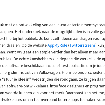
uk met de ontwikkeling van een in-car entertainmentsyste
schijnen. Het onderzoek naar de mogelijkheden is in volle g
t hierbij het publiek. Je kunt zelf ideeën aandragen voor ap
nen draaien. Op de website
AppMyRide
(
Twitterstream
) kun 
aan. Want VW gaat een stapje verder dan het alleen maar aa
publiek. De echte kanshebbers zijn degene die werkelijk de a
 de software beschikbaar inclusief testapplicatie om je idee
en erg slimme zet van Volkswagen. Hiermee onderscheiden z
e “stuur je idee in” wedstrijden die rondgaan, ze krijgen da
van software-ontwikkelaars, interface designers en progra
an waarde kunnen zijn voor het merk.Daarnaast kan het mo
ontwikkelaars om in teamverband betere apps te maken voor