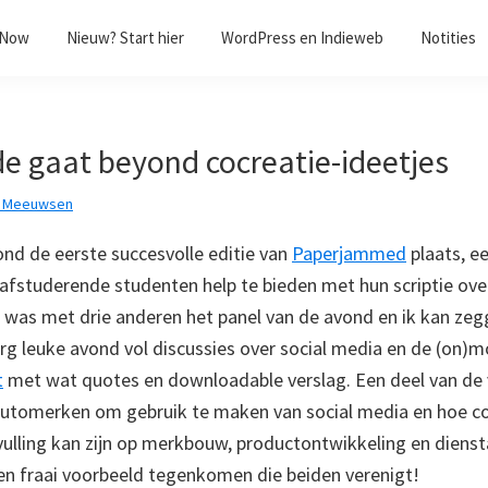
/Now
Nieuw? Start hier
WordPress en Indieweb
Notities
de gaat beyond cocreatie-ideetjes
k Meeuwsen
nd de eerste succesvolle editie van
Paperjammed
plaats, ee
fstuderende studenten help te bieden met hun scriptie over
was met drie anderen het panel van de avond en ik kan ze
rg leuke avond vol discussies over social media en de (on)
t
met wat quotes en downloadable verslag. Een deel van de 
automerken om gebruik te maken van social media en hoe co
ulling kan zijn op merkbouw, productontwikkeling en dienst
n fraai voorbeeld tegenkomen die beiden verenigt!