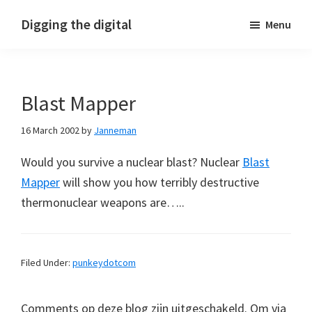
Skip
Skip
Skip
Digging the digital
Menu
to
to
to
primary
main
footer
navigation
content
Blast Mapper
16 March 2002
by
Janneman
Would you survive a nuclear blast? Nuclear
Blast
Mapper
will show you how terribly destructive
thermonuclear weapons are…..
Filed Under:
punkeydotcom
Comments op deze blog zijn uitgeschakeld. Om via