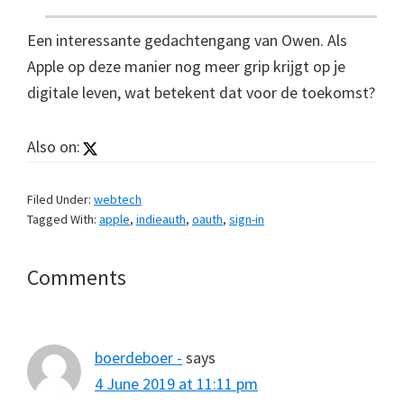
Een interessante gedachtengang van Owen. Als
Apple op deze manier nog meer grip krijgt op je
digitale leven, wat betekent dat voor de toekomst?
Also on:
Filed Under:
webtech
Tagged With:
apple
,
indieauth
,
oauth
,
sign-in
Reader
Comments
Interactions
boerdeboer -
says
4 June 2019 at 11:11 pm