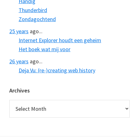
Handig
Thunderbird
Zondagochtend
25 years
ago...
Internet Explorer houdt een geheim
Het boek wat mij voor
26 years
ago...
Deja Vu: (re-)creating web history
Archives
Archives