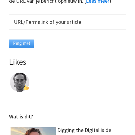
de URL van je bericht opnieuw in. (
Lees meer
)
Likes
Footer
Wat is dit?
Digging the Digital is de