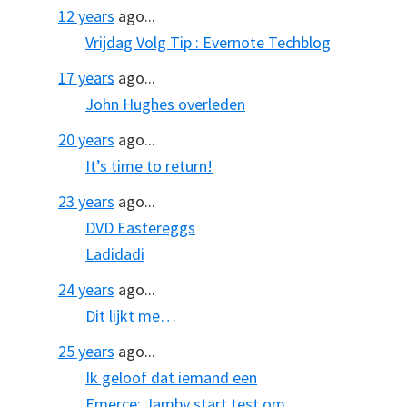
12 years
ago...
Vrijdag Volg Tip : Evernote Techblog
17 years
ago...
John Hughes overleden
20 years
ago...
It’s time to return!
23 years
ago...
DVD Eastereggs
Ladidadi
24 years
ago...
Dit lijkt me…
25 years
ago...
Ik geloof dat iemand een
Emerce: Jamby start test om