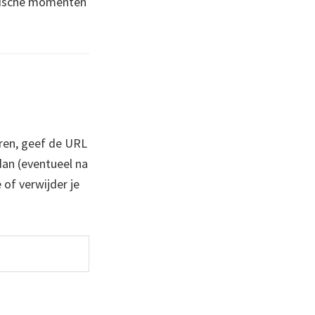
orische momenten
ren, geef de URL
 dan (eventueel na
 of verwijder je