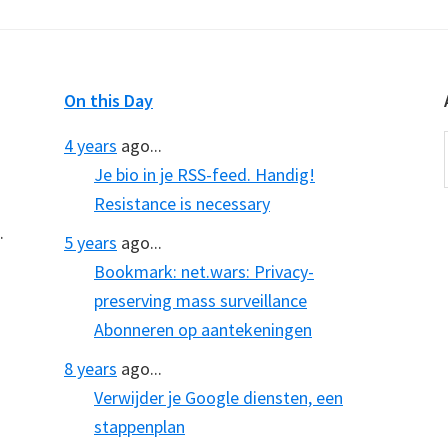
On this Day
4 years
ago...
Je bio in je RSS-feed. Handig!
Resistance is necessary
.
5 years
ago...
Bookmark: net.wars: Privacy-
preserving mass surveillance
Abonneren op aantekeningen
8 years
ago...
Verwijder je Google diensten, een
stappenplan