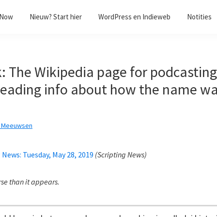
/Now
Nieuw? Start hier
WordPress en Indieweb
Notities
 The Wikipedia page for podcasting s
eading info about how the name wa
k Meeuwsen
g News: Tuesday, May 28, 2019
(
Scripting News
)
rse than it appears.