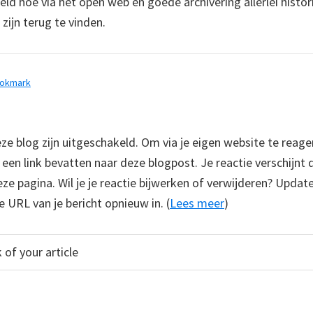
ld hoe via het open web en goede archivering allerlei hist
 zijn terug te vinden.
ookmark
 blog zijn uitgeschakeld. Om via je eigen website te reage
e een link bevatten naar deze blogpost. Je reactie verschijnt
e pagina. Wil je je reactie bijwerken of verwijderen? Update
e URL van je bericht opnieuw in. (
Lees meer
)