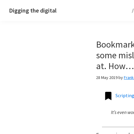
Skip
Skip
Skip
Digging the digital
to
to
to
primary
main
footer
navigation
content
Bookmark:
some misl
at. How…
28 May 2019
by
Fran
Scriptin
It’s even wo