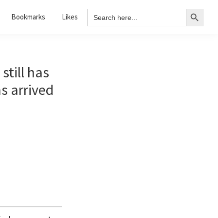
Search Button
Search
Bookmarks
Likes
for:
till has
s arrived