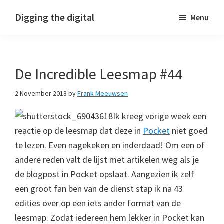
Skip
Skip
Skip
Digging the digital
Menu
to
to
to
primary
main
footer
navigation
content
De Incredible Leesmap #44
2 November 2013
by
Frank Meeuwsen
Ik kreeg vorige week een
reactie op de leesmap dat deze in
Pocket
niet goed
te lezen. Even nagekeken en inderdaad! Om een of
andere reden valt de lijst met artikelen weg als je
de blogpost in Pocket opslaat. Aangezien ik zelf
een groot fan ben van de dienst stap ik na 43
edities over op een iets ander format van de
leesmap. Zodat iedereen hem lekker in Pocket kan