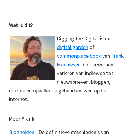
Footer
Wat is dit?
Digging the Digital is de
digital garden
of
commonplace book
van
Frank
Meeuwsen
. Onderwerpen
variëren van indieweb tot
nieuwsbrieven, bloggen,
muziek en opvallende gebeurtenissen op het
internet.
Meer Frank
Bloghelden
- De definitieve geschiedenis van