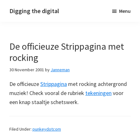
Skip
Skip
Skip
Digging the digital
Menu
to
to
to
primary
main
footer
navigation
content
De officieuze Strippagina met
rocking
30 November 2001
by
Janneman
De officieuze
Strippagina
met rocking achtergrond
muziek! Check vooral de rubriek
tekeningen
voor
een knap staaltje schetswerk.
Filed Under:
punkeydotcom