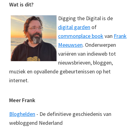
Footer
Wat is dit?
Digging the Digital is de
digital garden
of
commonplace book
van
Frank
Meeuwsen
. Onderwerpen
variëren van indieweb tot
nieuwsbrieven, bloggen,
muziek en opvallende gebeurtenissen op het
internet.
Meer Frank
Bloghelden
- De definitieve geschiedenis van
webloggend Nederland