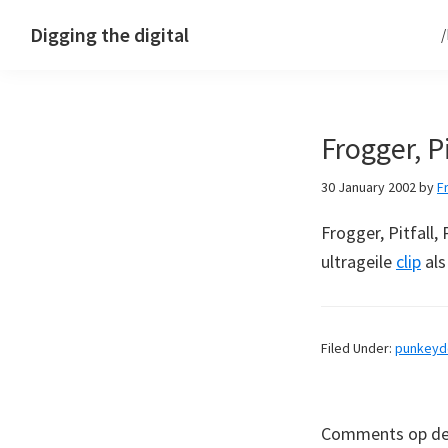
Skip
Skip
Skip
Digging the digital
to
to
to
primary
main
footer
navigation
content
Frogger, P
30 January 2002
by
F
Frogger, Pitfall
ultrageile
clip
als
Filed Under:
punkey
Comments op deze