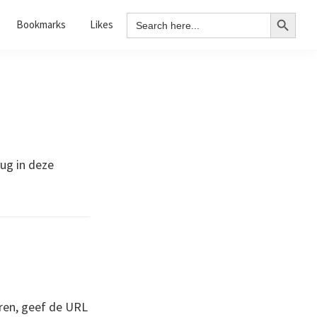
Search Button
Search
Bookmarks
Likes
for:
rug in deze
ren, geef de URL