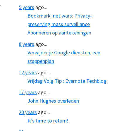
.
5 years
ago...
Bookmark: net.wars: Privacy-
preserving mass surveillance
Abonneren op aantekeningen
8 years
ago...
Verwijder je Google diensten, een
stappenplan
12 years
ago...
Vrijdag Volg Tip : Evernote Techblog
17 years
ago...
John Hughes overleden
20 years
ago...
It’s time to return!