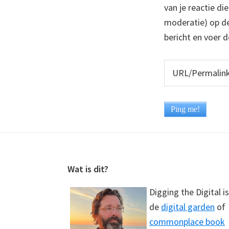
van je reactie di
moderatie) op dez
bericht en voer d
Footer
Wat is dit?
Digging the Digital is
de
digital garden
of
commonplace book