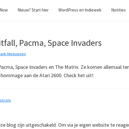
/Now
Nieuw? Start hier
WordPress en Indieweb
Notities
itfall, Pacma, Space Invaders
rank Meeuwsen
, Pacma, Space Invaders en The Matrix. Ze komen allemaal te
 hommage aan de Atari 2600. Check het uit!
dotcom
 blog zijn uitgeschakeld. Om via je eigen website te reage