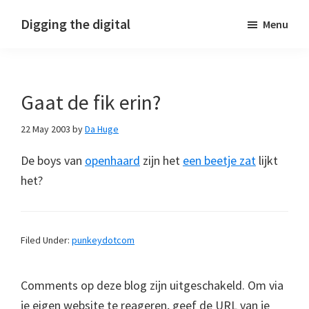
Skip
Skip
Skip
Digging the digital
Menu
to
to
to
primary
main
footer
navigation
content
Gaat de fik erin?
22 May 2003
by
Da Huge
De boys van
openhaard
zijn het
een beetje zat
lijkt
het?
Filed Under:
punkeydotcom
Comments op deze blog zijn uitgeschakeld. Om via
je eigen website te reageren, geef de URL van je