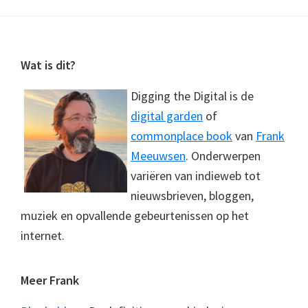
Footer
Wat is dit?
Digging the Digital is de
digital garden
of
commonplace book
van
Frank
Meeuwsen
. Onderwerpen
variëren van indieweb tot
nieuwsbrieven, bloggen,
muziek en opvallende gebeurtenissen op het
internet.
Meer Frank