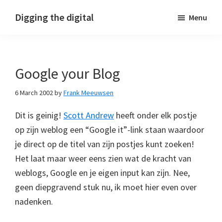
Skip
Skip
Skip
Digging the digital
Menu
to
to
to
primary
main
footer
navigation
content
Google your Blog
6 March 2002
by
Frank Meeuwsen
Dit is geinig!
Scott Andrew
heeft onder elk postje
op zijn weblog een “Google it”-link staan waardoor
je direct op de titel van zijn postjes kunt zoeken!
Het laat maar weer eens zien wat de kracht van
weblogs, Google en je eigen input kan zijn. Nee,
geen diepgravend stuk nu, ik moet hier even over
nadenken.