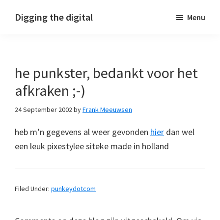
Skip
Skip
Skip
Digging the digital
Menu
to
to
to
primary
main
footer
navigation
content
he punkster, bedankt voor het
afkraken ;-)
24 September 2002
by
Frank Meeuwsen
heb m’n gegevens al weer gevonden
hier
dan wel
een leuk pixestylee siteke made in holland
Filed Under:
punkeydotcom