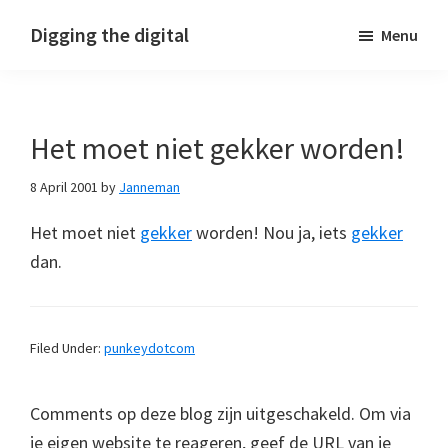
Skip
Skip
Skip
Digging the digital
Menu
to
to
to
primary
main
footer
navigation
content
Het moet niet gekker worden!
8 April 2001
by
Janneman
Het moet niet
gekker
worden! Nou ja, iets
gekker
dan.
Filed Under:
punkeydotcom
Comments op deze blog zijn uitgeschakeld. Om via
je eigen website te reageren, geef de URL van je