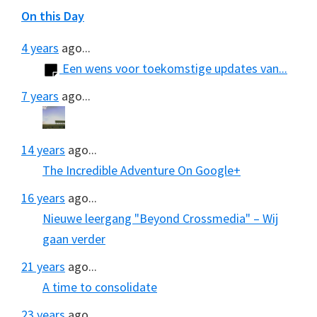
On this Day
4 years
ago...
Een wens voor toekomstige updates van...
7 years
ago...
14 years
ago...
The Incredible Adventure On Google+
16 years
ago...
Nieuwe leergang "Beyond Crossmedia" – Wij
gaan verder
21 years
ago...
A time to consolidate
23 years
ago...