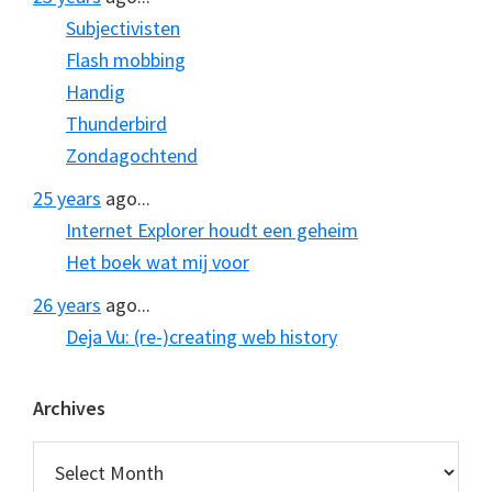
Subjectivisten
Flash mobbing
Handig
Thunderbird
Zondagochtend
25 years
ago...
Internet Explorer houdt een geheim
Het boek wat mij voor
26 years
ago...
Deja Vu: (re-)creating web history
Archives
Archives