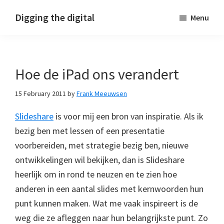
Skip
Skip
Skip
Digging the digital
Menu
to
to
to
primary
main
footer
navigation
content
Hoe de iPad ons verandert
15 February 2011
by
Frank Meeuwsen
Slideshare
is voor mij een bron van inspiratie. Als ik
bezig ben met lessen of een presentatie
voorbereiden, met strategie bezig ben, nieuwe
ontwikkelingen wil bekijken, dan is Slideshare
heerlijk om in rond te neuzen en te zien hoe
anderen in een aantal slides met kernwoorden hun
punt kunnen maken. Wat me vaak inspireert is de
weg die ze afleggen naar hun belangrijkste punt. Zo