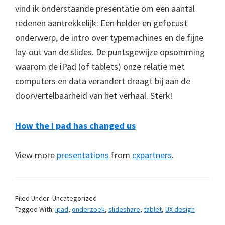
vind ik onderstaande presentatie om een aantal
redenen aantrekkelijk: Een helder en gefocust
onderwerp, de intro over typemachines en de fijne
lay-out van de slides. De puntsgewijze opsomming
waarom de iPad (of tablets) onze relatie met
computers en data verandert draagt bij aan de
doorvertelbaarheid van het verhaal. Sterk!
How the i pad has changed us
View more
presentations
from
cxpartners
.
Filed Under: Uncategorized
Tagged With:
ipad
,
onderzoek
,
slideshare
,
tablet
,
UX design