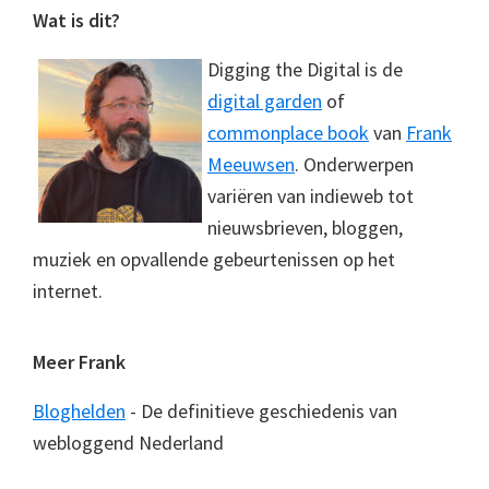
Footer
Wat is dit?
Digging the Digital is de
digital garden
of
commonplace book
van
Frank
Meeuwsen
. Onderwerpen
variëren van indieweb tot
nieuwsbrieven, bloggen,
muziek en opvallende gebeurtenissen op het
internet.
Meer Frank
Bloghelden
- De definitieve geschiedenis van
webloggend Nederland