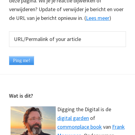
deze pagina. Wil je je reactie bijwerken of
verwijderen? Update of verwijder je bericht en voer
de URL van je bericht opnieuw in. (
Lees meer
)
Footer
Wat is dit?
Digging the Digital is de
digital garden
of
commonplace book
van
Frank