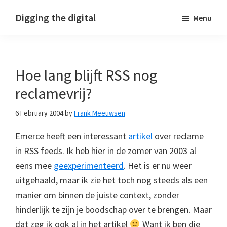
Skip
Skip
Skip
Digging the digital
Menu
to
to
to
primary
main
footer
navigation
content
Hoe lang blijft RSS nog
reclamevrij?
6 February 2004
by
Frank Meeuwsen
Emerce heeft een interessant
artikel
over reclame
in RSS feeds. Ik heb hier in de zomer van 2003 al
eens mee
geexperimenteerd
. Het is er nu weer
uitgehaald, maar ik zie het toch nog steeds als een
manier om binnen de juiste context, zonder
hinderlijk te zijn je boodschap over te brengen. Maar
dat zeg ik ook al in het artikel
Want ik ben die