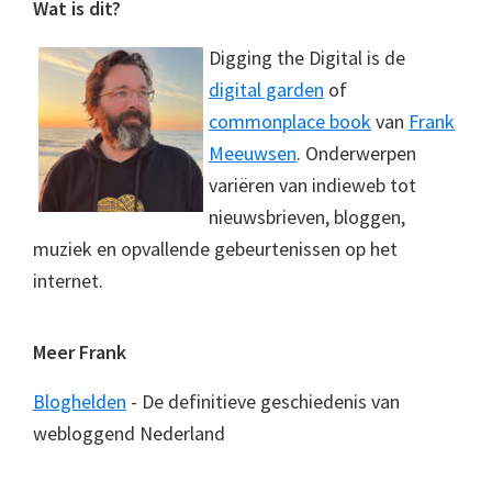
Footer
Wat is dit?
Digging the Digital is de
digital garden
of
commonplace book
van
Frank
Meeuwsen
. Onderwerpen
variëren van indieweb tot
nieuwsbrieven, bloggen,
muziek en opvallende gebeurtenissen op het
internet.
Meer Frank
Bloghelden
- De definitieve geschiedenis van
webloggend Nederland