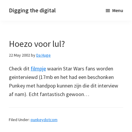
Skip
Skip
Skip
Digging the digital
Menu
to
to
to
primary
main
footer
navigation
content
Hoezo voor lul?
22 May 2002
by
Da Huge
Check dit
filmpje
waarin Star Wars fans worden
geinterviewd (17mb en het had een beschonken
Punkey met handpop kunnen zijn die dit interview
af nam). Echt fantastisch gewoon…
Filed Under:
punkeydotcom