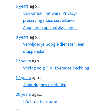
.
5 years
ago...
Bookmark: net.wars: Privacy-
preserving mass surveillance
Abonneren op aantekeningen
8 years
ago...
Verwijder je Google diensten, een
stappenplan
12 years
ago...
Vrijdag Volg Tip : Evernote Techblog
17 years
ago...
John Hughes overleden
20 years
ago...
It’s time to return!