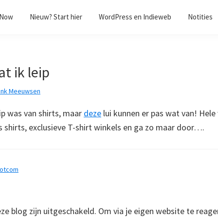
/Now
Nieuw? Start hier
WordPress en Indieweb
Notities
t ik leip
ank Meeuwsen
eip was van shirts, maar
deze
lui kunnen er pas wat van! Hele
s shirts, exclusieve T-shirt winkels en ga zo maar door….
dotcom
 blog zijn uitgeschakeld. Om via je eigen website te reage