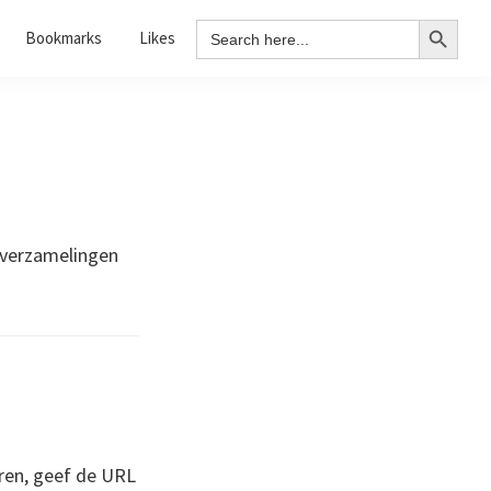
Search Button
Search
Bookmarks
Likes
for:
 verzamelingen
ren, geef de URL