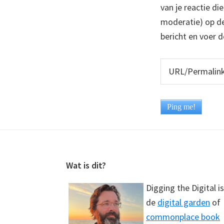
van je reactie di
moderatie) op dez
bericht en voer d
Footer
Wat is dit?
Digging the Digital is
de
digital garden
of
commonplace book