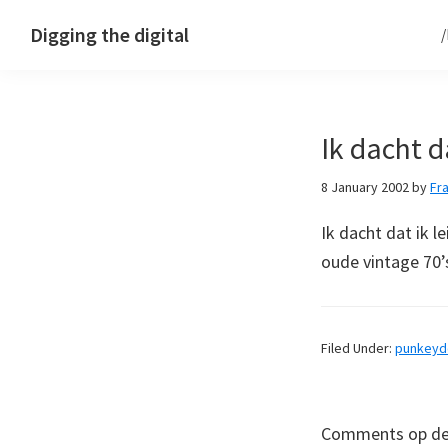
Skip
Skip
Skip
Digging the digital
to
to
to
primary
main
footer
navigation
content
Ik dacht da
8 January 2002
by
Fr
Ik dacht dat ik l
oude vintage 70’
Filed Under:
punkey
Comments op deze