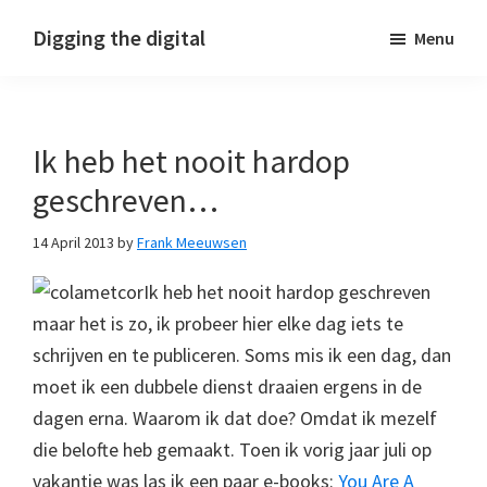
Skip
Skip
Skip
Digging the digital
Menu
to
to
to
primary
main
footer
navigation
content
Ik heb het nooit hardop
geschreven…
14 April 2013
by
Frank Meeuwsen
Ik heb het nooit hardop geschreven
maar het is zo, ik probeer hier elke dag iets te
schrijven en te publiceren. Soms mis ik een dag, dan
moet ik een dubbele dienst draaien ergens in de
dagen erna. Waarom ik dat doe? Omdat ik mezelf
die belofte heb gemaakt. Toen ik vorig jaar juli op
vakantie was las ik een paar e-books:
You Are A