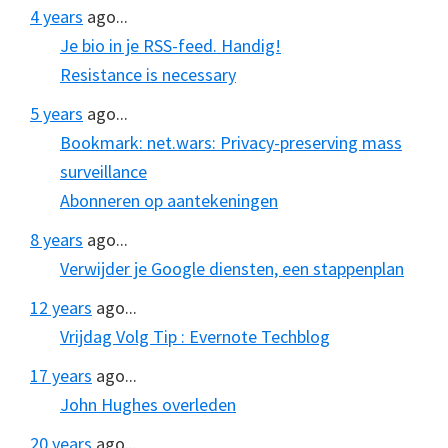
4 years
ago...
Je bio in je RSS-feed. Handig!
Resistance is necessary
5 years
ago...
Bookmark: net.wars: Privacy-preserving mass
surveillance
Abonneren op aantekeningen
8 years
ago...
Verwijder je Google diensten, een stappenplan
12 years
ago...
Vrijdag Volg Tip : Evernote Techblog
17 years
ago...
John Hughes overleden
20 years
ago...