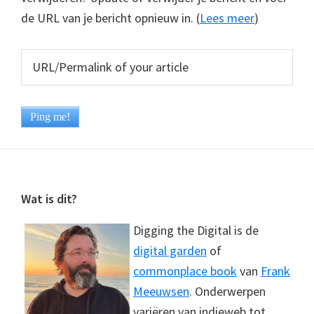
de URL van je bericht opnieuw in. (
Lees meer
)
Footer
Wat is dit?
Digging the Digital is de
digital garden
of
commonplace book
van
Frank
Meeuwsen
. Onderwerpen
variëren van indieweb tot