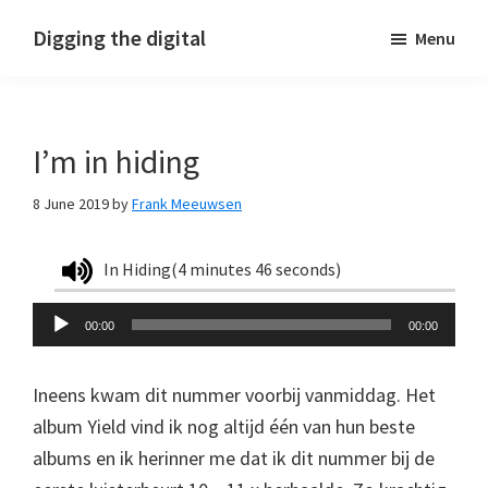
Skip
Skip
Skip
Digging the digital
Menu
to
to
to
primary
main
footer
navigation
content
I’m in hiding
8 June 2019
by
Frank Meeuwsen
In Hiding(
4 minutes 46 seconds
)
Audio
00:00
00:00
Player
Ineens kwam dit nummer voorbij vanmiddag. Het
album Yield vind ik nog altijd één van hun beste
albums en ik herinner me dat ik dit nummer bij de