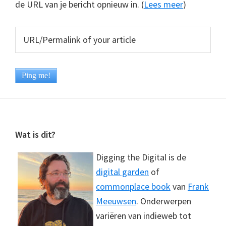
de URL van je bericht opnieuw in. (
Lees meer
)
Footer
Wat is dit?
Digging the Digital is de
digital garden
of
commonplace book
van
Frank
Meeuwsen
. Onderwerpen
variëren van indieweb tot