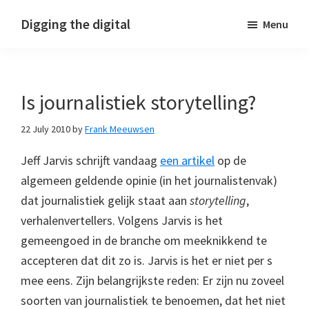
Skip
Skip
Skip
Digging the digital
Menu
to
to
to
primary
main
footer
navigation
content
Is journalistiek storytelling?
22 July 2010
by
Frank Meeuwsen
Jeff Jarvis schrijft vandaag
een artikel
op de
algemeen geldende opinie (in het journalistenvak)
dat journalistiek gelijk staat aan
storytelling
,
verhalenvertellers. Volgens Jarvis is het
gemeengoed in de branche om meeknikkend te
accepteren dat dit zo is. Jarvis is het er niet per s
mee eens. Zijn belangrijkste reden: Er zijn nu zoveel
soorten van journalistiek te benoemen, dat het niet