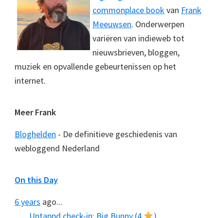
commonplace book
van
Frank
Meeuwsen
. Onderwerpen
variëren van indieweb tot
nieuwsbrieven, bloggen,
muziek en opvallende gebeurtenissen op het
internet.
Meer Frank
Bloghelden
- De definitieve geschiedenis van
webloggend Nederland
On this Day
6 years
ago...
Untappd check-in: Big Bunny (4
)