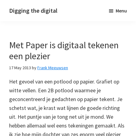
Skip
Skip
Skip
Digging the digital
Menu
to
to
to
primary
main
footer
navigation
content
Met Paper is digitaal tekenen
een plezier
17 May 2013
by
Frank Meeuwsen
Het gevoel van een potlood op papier. Grafiet op
witte vellen. Een 2B potlood waarmee je
geconcentreerd je gedachten op papier tekent. Je
schetst wat, je krast wat lijnen de goede richting
uit. Het puntje van je tong net uit je mond. We
hebben allemaal wel eens tekeningen gemaakt. Als
ik zie hoe mijn dochter van zes enorm veel plezier