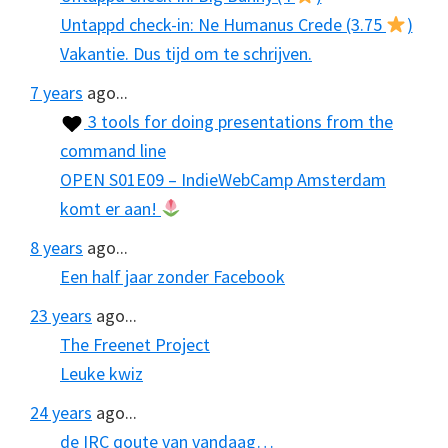
Untappd check-in: Ne Humanus Crede (3.75
)
Vakantie. Dus tijd om te schrijven.
7 years
ago...
3 tools for doing presentations from the
command line
OPEN S01E09 – IndieWebCamp Amsterdam
komt er aan!
8 years
ago...
Een half jaar zonder Facebook
23 years
ago...
The Freenet Project
Leuke kwiz
24 years
ago...
de IRC qoute van vandaag…