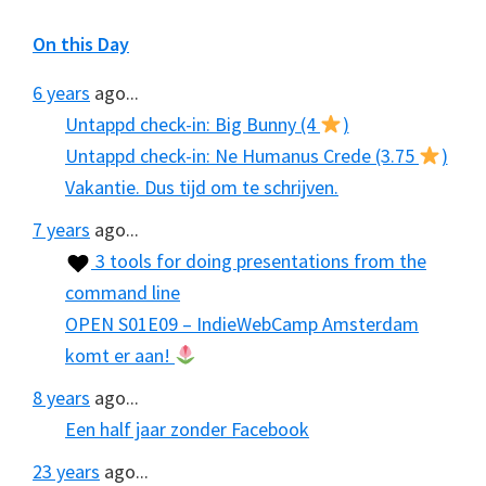
On this Day
6 years
ago...
Untappd check-in: Big Bunny (4
)
Untappd check-in: Ne Humanus Crede (3.75
)
Vakantie. Dus tijd om te schrijven.
7 years
ago...
3 tools for doing presentations from the
command line
OPEN S01E09 – IndieWebCamp Amsterdam
komt er aan!
8 years
ago...
Een half jaar zonder Facebook
23 years
ago...