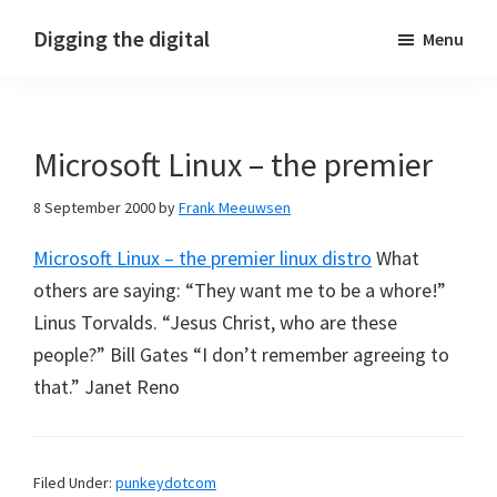
Skip
Skip
Skip
Digging the digital
Menu
to
to
to
primary
main
footer
navigation
content
Microsoft Linux – the premier
8 September 2000
by
Frank Meeuwsen
Microsoft Linux – the premier linux distro
What
others are saying: “They want me to be a whore!”
Linus Torvalds. “Jesus Christ, who are these
people?” Bill Gates “I don’t remember agreeing to
that.” Janet Reno
Filed Under:
punkeydotcom