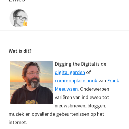
Footer
Wat is dit?
Digging the Digital is de
digital garden
of
commonplace book
van
Frank
Meeuwsen
. Onderwerpen
variëren van indieweb tot
nieuwsbrieven, bloggen,
muziek en opvallende gebeurtenissen op het
internet.