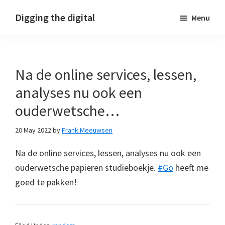
Skip
Skip
Skip
Digging the digital
Menu
to
to
to
primary
main
footer
navigation
content
Na de online services, lessen,
analyses nu ook een
ouderwetsche…
20 May 2022
by
Frank Meeuwsen
Na de online services, lessen, analyses nu ook een
ouderwetsche papieren studieboekje.
#Go
heeft me
goed te pakken!