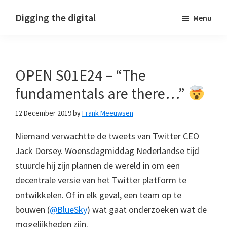
Skip
Skip
Skip
Digging the digital
Menu
to
to
to
primary
main
footer
navigation
content
OPEN S01E24 – “The
fundamentals are there…”
12 December 2019
by
Frank Meeuwsen
Niemand verwachtte de tweets van Twitter CEO
Jack Dorsey. Woensdagmiddag Nederlandse tijd
stuurde hij zijn plannen de wereld in om een
decentrale versie van het Twitter platform te
ontwikkelen. Of in elk geval, een team op te
bouwen (
@BlueSky
) wat gaat onderzoeken wat de
mogelijkheden zijn.