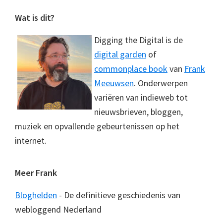
Footer
Wat is dit?
Digging the Digital is de
digital garden
of
commonplace book
van
Frank
Meeuwsen
. Onderwerpen
variëren van indieweb tot
nieuwsbrieven, bloggen,
muziek en opvallende gebeurtenissen op het
internet.
Meer Frank
Bloghelden
- De definitieve geschiedenis van
webloggend Nederland