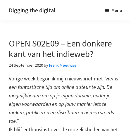
Skip
Skip
Skip
Digging the digital
Menu
to
to
to
primary
main
footer
navigation
content
OPEN S02E09 – Een donkere
kant van het indieweb?
24 September 2020
by
Frank Meeuwsen
Vorige week begon ik mijn nieuwsbrief met
“Het is
een fantastische tijd om online auteur te zijn. De
mogelijkheden om op je eigen domein, onder je
eigen voorwaarden en op jouw manier iets te
maken, publiceren en distribueren nemen steeds
toe.”
Ik blijf enthousiast over de mogelijkheden van het