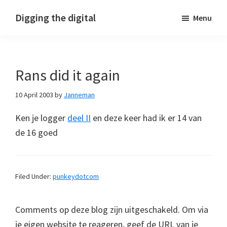
Skip
Skip
Skip
Digging the digital
Menu
to
to
to
primary
main
footer
navigation
content
Rans did it again
10 April 2003
by
Janneman
Ken je logger
deel II
en deze keer had ik er 14 van
de 16 goed
Filed Under:
punkeydotcom
Comments op deze blog zijn uitgeschakeld. Om via
je eigen website te reageren, geef de URL van je