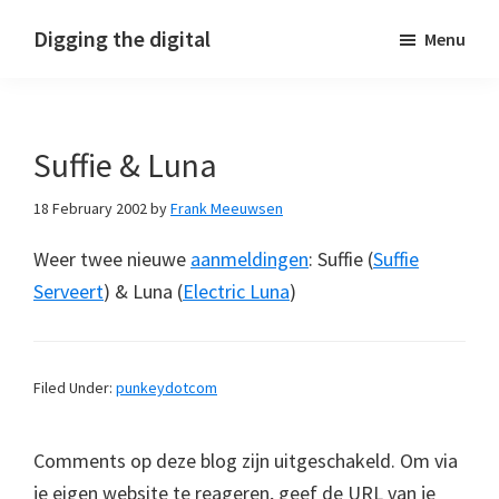
Skip
Skip
Skip
Digging the digital
Menu
to
to
to
primary
main
footer
navigation
content
Suffie & Luna
18 February 2002
by
Frank Meeuwsen
Weer twee nieuwe
aanmeldingen
: Suffie (
Suffie
Serveert
) & Luna (
Electric Luna
)
Filed Under:
punkeydotcom
Comments op deze blog zijn uitgeschakeld. Om via
je eigen website te reageren, geef de URL van je