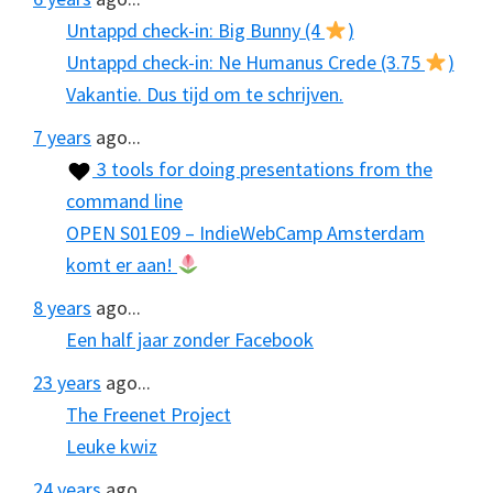
Untappd check-in: Big Bunny (4
)
Untappd check-in: Ne Humanus Crede (3.75
)
Vakantie. Dus tijd om te schrijven.
7 years
ago...
3 tools for doing presentations from the
command line
OPEN S01E09 – IndieWebCamp Amsterdam
komt er aan!
8 years
ago...
Een half jaar zonder Facebook
23 years
ago...
The Freenet Project
Leuke kwiz
24 years
ago...