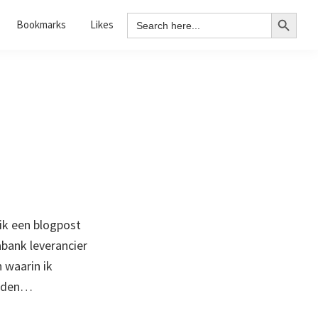
Search Button
Search
Bookmarks
Likes
for:
ik een blogpost
bank leverancier
 waarin ik
laden…