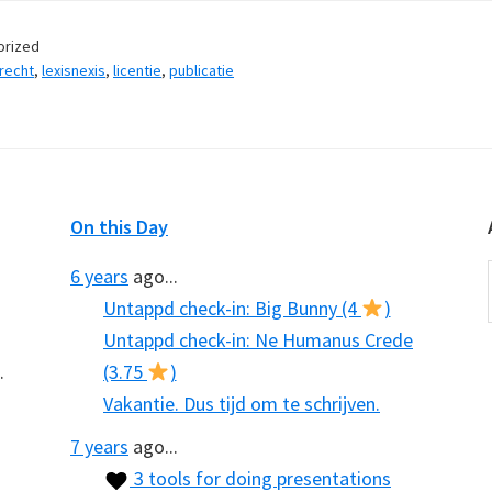
orized
recht
,
lexisnexis
,
licentie
,
publicatie
On this Day
6 years
ago...
Untappd check-in: Big Bunny (4
)
Untappd check-in: Ne Humanus Crede
.
(3.75
)
Vakantie. Dus tijd om te schrijven.
7 years
ago...
3 tools for doing presentations