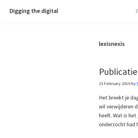
Skip
Skip
Skip
Digging the digital
to
to
to
primary
main
footer
navigation
content
lexisnexis
Publicatie 
23 February 2010
by
Het breekt je da
wil verwijderen 
heeft. Wat is he
onderzocht had 