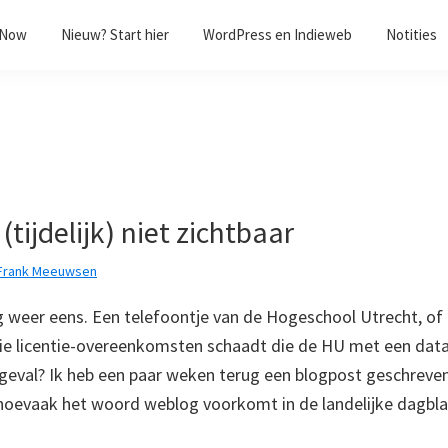
/Now
Nieuw? Start hier
WordPress en Indieweb
Notities
(tijdelijk) niet zichtbaar
Frank Meeuwsen
g weer eens. Een telefoontje van de Hogeschool Utrecht, of 
die licentie-overeenkomsten schaadt die de HU met een data
t geval? Ik heb een paar weken terug een blogpost geschreven
hoevaak het woord weblog voorkomt in de landelijke dagb