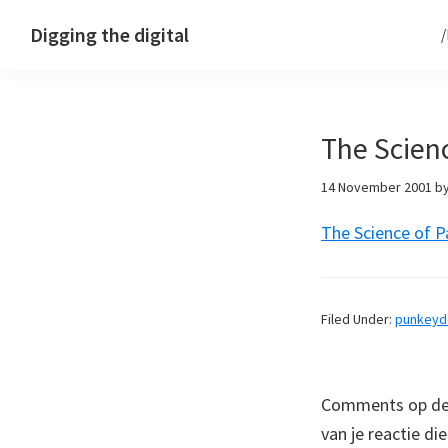
Skip
Skip
Skip
Digging the digital
to
to
to
primary
main
footer
navigation
content
The Scienc
14 November 2001
b
The Science of P
Filed Under:
punkey
Comments op deze
van je reactie di