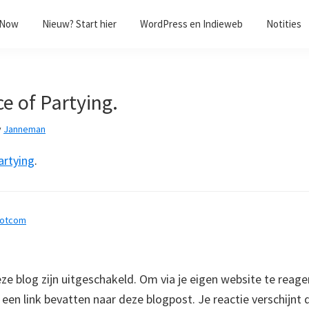
/Now
Nieuw? Start hier
WordPress en Indieweb
Notities
e of Partying.
y
Janneman
artying
.
dotcom
 blog zijn uitgeschakeld. Om via je eigen website te reage
e een link bevatten naar deze blogpost. Je reactie verschijnt