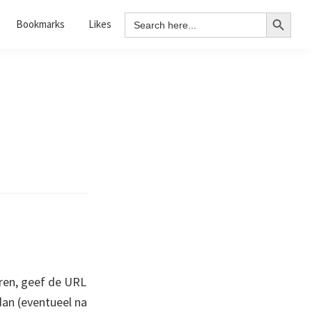
Search Button
Search
Bookmarks
Likes
for:
ren, geef de URL
 dan (eventueel na