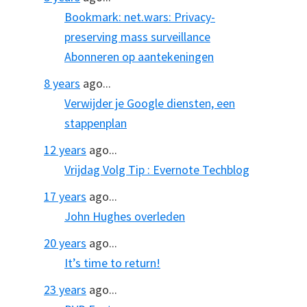
Bookmark: net.wars: Privacy-
preserving mass surveillance
Abonneren op aantekeningen
8 years
ago...
Verwijder je Google diensten, een
stappenplan
12 years
ago...
Vrijdag Volg Tip : Evernote Techblog
17 years
ago...
John Hughes overleden
20 years
ago...
It’s time to return!
23 years
ago...