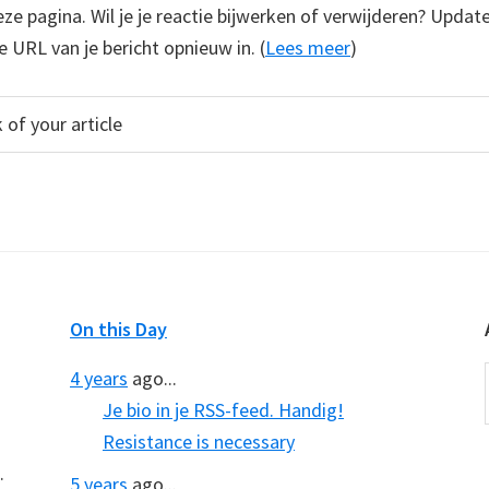
e pagina. Wil je je reactie bijwerken of verwijderen? Update
e URL van je bericht opnieuw in. (
Lees meer
)
On this Day
4 years
ago...
Je bio in je RSS-feed. Handig!
Resistance is necessary
.
5 years
ago...