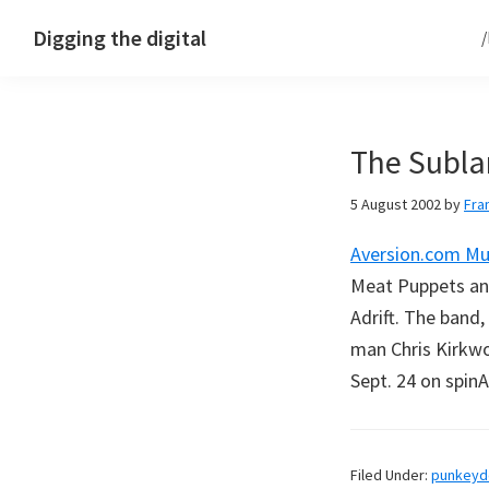
Skip
Skip
Skip
Digging the digital
to
to
to
primary
main
footer
navigation
content
The Subla
5 August 2002
by
Fra
Aversion.com Mu
Meat Puppets and
Adrift. The band
man Chris Kirkwo
Sept. 24 on spin
Filed Under:
punkey