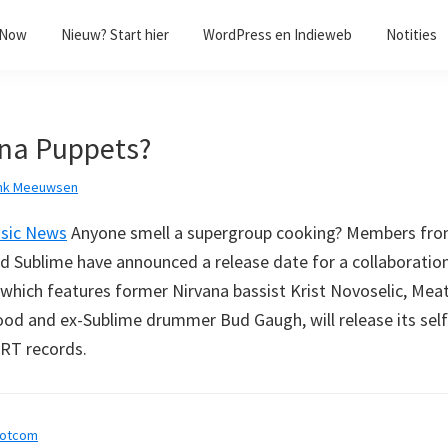
/Now
Nieuw? Start hier
WordPress en Indieweb
Notities
na Puppets?
nk Meeuwsen
sic News
Anyone smell a supergroup cooking? Members fro
 Sublime have announced a release date for a collaboration
, which features former Nirvana bassist Krist Novoselic, Mea
od and ex-Sublime drummer Bud Gaugh, will release its self
ART records.
dotcom