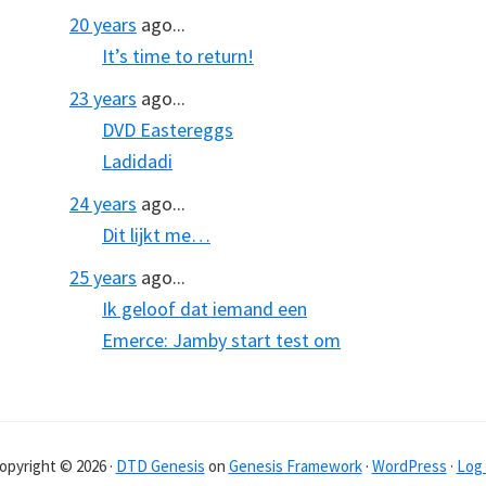
20 years
ago...
It’s time to return!
23 years
ago...
DVD Eastereggs
Ladidadi
24 years
ago...
Dit lijkt me…
25 years
ago...
Ik geloof dat iemand een
Emerce: Jamby start test om
opyright © 2026 ·
DTD Genesis
on
Genesis Framework
·
WordPress
·
Log 