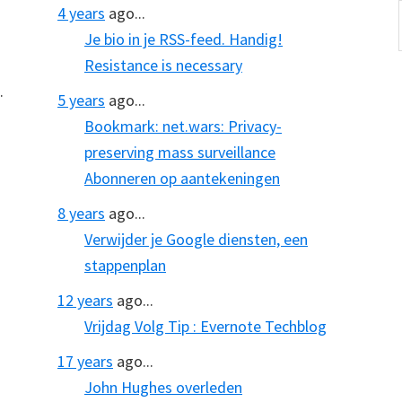
4 years
ago...
Je bio in je RSS-feed. Handig!
Resistance is necessary
.
5 years
ago...
Bookmark: net.wars: Privacy-
preserving mass surveillance
Abonneren op aantekeningen
8 years
ago...
Verwijder je Google diensten, een
stappenplan
12 years
ago...
Vrijdag Volg Tip : Evernote Techblog
17 years
ago...
John Hughes overleden