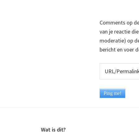
Comments op deze
van je reactie di
moderatie) op dez
bericht en voer d
Footer
Wat is dit?