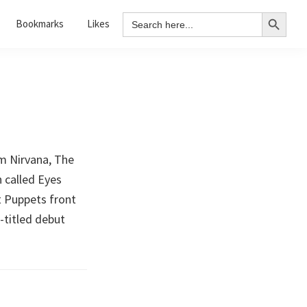
Search Button
Search
Bookmarks
Likes
for:
m Nirvana, The
 called Eyes
t Puppets front
-titled debut