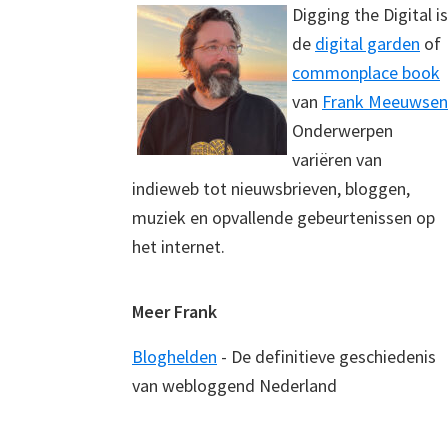
Digging the Digital is
de
digital garden
of
commonplace book
van
Frank Meeuwsen
Onderwerpen
variëren van
indieweb tot nieuwsbrieven, bloggen,
muziek en opvallende gebeurtenissen op
het internet.
Meer Frank
Bloghelden
- De definitieve geschiedenis
van webloggend Nederland