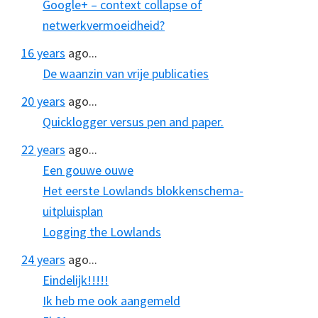
Google+ – context collapse of
netwerkvermoeidheid?
16 years
ago...
De waanzin van vrije publicaties
20 years
ago...
Quicklogger versus pen and paper.
22 years
ago...
Een gouwe ouwe
Het eerste Lowlands blokkenschema-
uitpluisplan
Logging the Lowlands
24 years
ago...
Eindelijk!!!!!
Ik heb me ook aangemeld