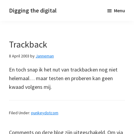
Skip
Skip
Skip
Digging the digital
Menu
to
to
to
primary
main
footer
navigation
content
Trackback
8 April 2003
by
Janneman
En toch snap ik het nut van trackbacken nog niet
helemaal… maar testen en proberen kan geen
kwaad volgens mij.
Filed Under:
punkeydotcom
Comments op deze blog zijn uitgeschakeld. Om via