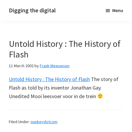
Skip
Skip
Skip
Digging the digital
Menu
to
to
to
primary
main
footer
navigation
content
Untold History : The History of
Flash
11 March 2002
by
Frank Meeuwsen
Untold History : The History of Flash
The story of
Flash as told by its inventor Jonathan Gay.
Unedited Mooi leesvoer voor in de trein
Filed Under:
punkeydotcom