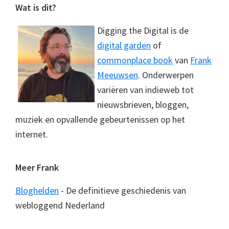
Footer
Wat is dit?
Digging the Digital is de
digital garden
of
commonplace book
van
Frank
Meeuwsen
. Onderwerpen
variëren van indieweb tot
nieuwsbrieven, bloggen,
muziek en opvallende gebeurtenissen op het
internet.
Meer Frank
Bloghelden
- De definitieve geschiedenis van
webloggend Nederland