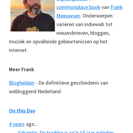
commonplace book
van
Frank
Meeuwsen
. Onderwerpen
variëren van indieweb tot
nieuwsbrieven, bloggen,
muziek en opvallende gebeurtenissen op het
internet.
Meer Frank
Bloghelden
- De definitieve geschiedenis van
webloggend Nederland
On this Day
4 years
ago...
Vakantie. De traditie is zo’n 10 jaar geleden