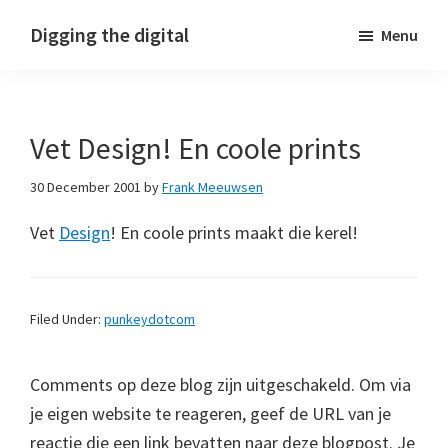
Skip
Skip
Skip
Digging the digital
Menu
to
to
to
primary
main
footer
navigation
content
Vet Design! En coole prints
30 December 2001
by
Frank Meeuwsen
Vet
Design
! En coole prints maakt die kerel!
Filed Under:
punkeydotcom
Comments op deze blog zijn uitgeschakeld. Om via
je eigen website te reageren, geef de URL van je
reactie die een link bevatten naar deze blogpost. Je