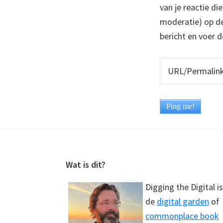
van je reactie di
moderatie) op dez
bericht en voer d
Footer
Wat is dit?
Digging the Digital is
de
digital garden
of
commonplace book