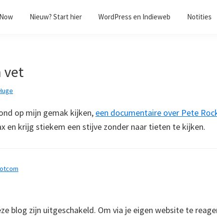
/Now
Nieuw? Start hier
WordPress en Indieweb
Notities
 vet
Huge
ond op mijn gemak kijken,
een documentaire over Pete Roc
lax en krijg stiekem een stijve zonder naar tieten te kijken.
dotcom
 blog zijn uitgeschakeld. Om via je eigen website te reage