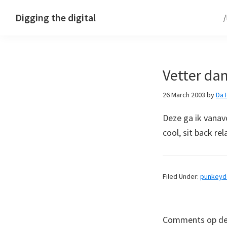
Skip
Skip
Skip
Digging the digital
to
to
to
primary
main
footer
navigation
content
Vetter dan
26 March 2003
by
Da 
Deze ga ik vanav
cool, sit back re
Filed Under:
punkey
Comments op deze