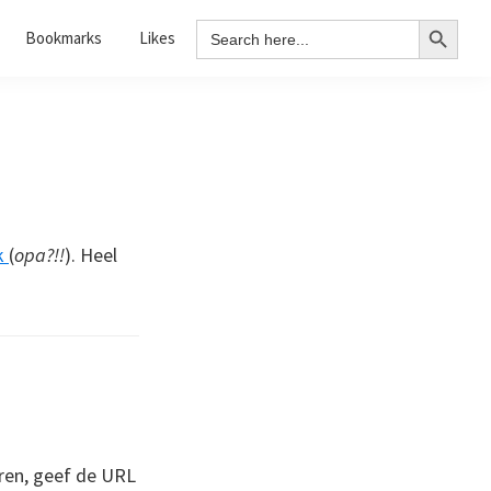
Search Button
Search
Bookmarks
Likes
for:
k
(
opa?!!
). Heel
ren, geef de URL