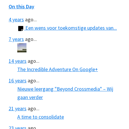
On this Day
4 years
ago...
Een wens voor toekomstige updates van...
7 years
ago...
14 years
ago...
The Incredible Adventure On Google+
16 years
ago...
Nieuwe leergang "Beyond Crossmedia" – Wij
gaan verder
21 years
ago...
A time to consolidate
23 years
ago...