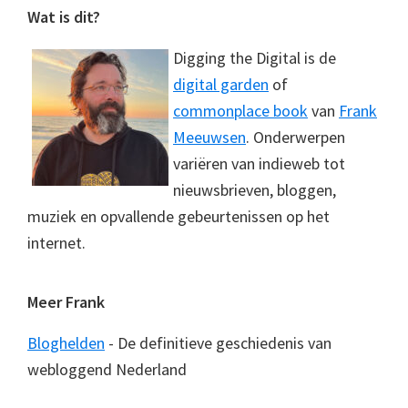
Footer
Wat is dit?
Digging the Digital is de
digital garden
of
commonplace book
van
Frank
Meeuwsen
. Onderwerpen
variëren van indieweb tot
nieuwsbrieven, bloggen,
muziek en opvallende gebeurtenissen op het
internet.
Meer Frank
Bloghelden
- De definitieve geschiedenis van
webloggend Nederland