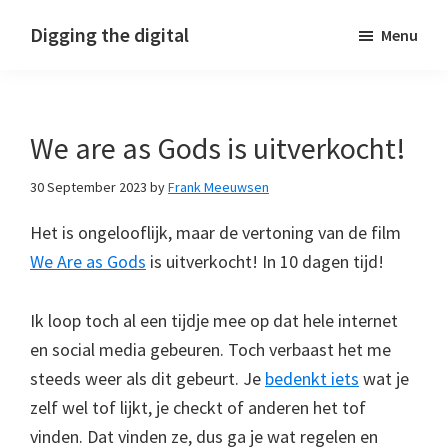
Skip
Skip
Skip
Digging the digital
Menu
to
to
to
primary
main
footer
navigation
content
We are as Gods is uitverkocht!
30 September 2023
by
Frank Meeuwsen
Het is ongelooflijk, maar de vertoning van de film
We Are as Gods
is uitverkocht! In 10 dagen tijd!
Ik loop toch al een tijdje mee op dat hele internet
en social media gebeuren. Toch verbaast het me
steeds weer als dit gebeurt. Je
bedenkt iets
wat je
zelf wel tof lijkt, je checkt of anderen het tof
vinden. Dat vinden ze, dus ga je wat regelen en