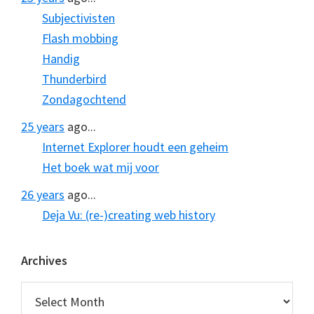
Subjectivisten
Flash mobbing
Handig
Thunderbird
Zondagochtend
25 years
ago...
Internet Explorer houdt een geheim
Het boek wat mij voor
26 years
ago...
Deja Vu: (re-)creating web history
Archives
Archives