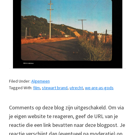
Filed Under:
Algemeen
Tagged With:
film
,
stewart brand
,
utrecht
,
we-are-as-gods
Comments op deze blog zijn uitgeschakeld. Om via
je eigen website te reageren, geef de URL van je
reactie die een link bevatten naar deze blogpost. Je
reactie verschijnt dan (eventueel na moderatie) op