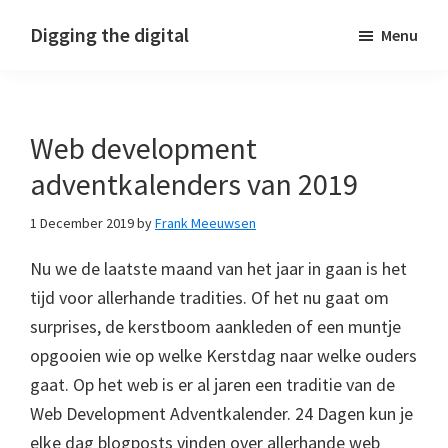
Skip
Skip
Skip
Digging the digital
Menu
to
to
to
primary
main
footer
navigation
content
Web development
adventkalenders van 2019
1 December 2019
by
Frank Meeuwsen
Nu we de laatste maand van het jaar in gaan is het
tijd voor allerhande tradities. Of het nu gaat om
surprises, de kerstboom aankleden of een muntje
opgooien wie op welke Kerstdag naar welke ouders
gaat. Op het web is er al jaren een traditie van de
Web Development Adventkalender. 24 Dagen kun je
elke dag blogposts vinden over allerhande web