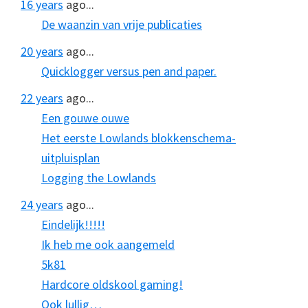
16 years
ago...
De waanzin van vrije publicaties
20 years
ago...
Quicklogger versus pen and paper.
22 years
ago...
Een gouwe ouwe
Het eerste Lowlands blokkenschema-
uitpluisplan
Logging the Lowlands
24 years
ago...
Eindelijk!!!!!
Ik heb me ook aangemeld
5k81
Hardcore oldskool gaming!
Ook lullig…