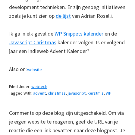
development technieken. Er zijn genoeg initiatieven
zoals je kunt zien op
de lijst
van Adrian Roselli.
Ik ga in elk geval de
WP Snippets kalender
en de
Javascript Christmas
kalender volgen. Is er volgend
jaar een Indieweb Advent Kalender?
Also on:
website
Filed Under:
webtech
Tagged With:
advent
,
christmas
,
javascript
,
kerstmis
,
WP
Comments op deze blog zijn uitgeschakeld. Om via
je eigen website te reageren, geef de URL van je
reactie die een link bevatten naar deze blogpost. Je