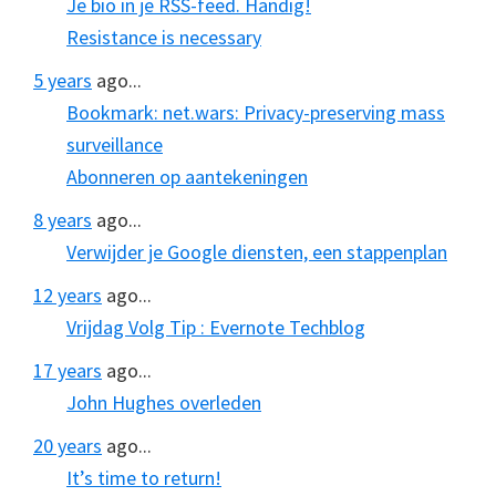
Je bio in je RSS-feed. Handig!
Resistance is necessary
5 years
ago...
Bookmark: net.wars: Privacy-preserving mass
surveillance
Abonneren op aantekeningen
8 years
ago...
Verwijder je Google diensten, een stappenplan
12 years
ago...
Vrijdag Volg Tip : Evernote Techblog
17 years
ago...
John Hughes overleden
20 years
ago...
It’s time to return!