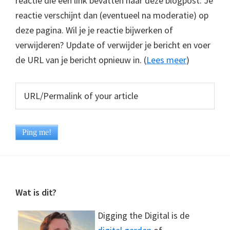
reactie die een link bevatten naar deze blogpost. Je
reactie verschijnt dan (eventueel na moderatie) op
deze pagina. Wil je je reactie bijwerken of
verwijderen? Update of verwijder je bericht en voer
de URL van je bericht opnieuw in. (
Lees meer
)
Footer
Wat is dit?
Digging the Digital is de