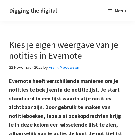
Skip
Skip
Skip
Digging the digital
Menu
to
to
to
primary
main
footer
navigation
content
Kies je eigen weergave van je
notities in Evernote
22 November 2015
by
Frank Meeuwsen
Evernote heeft verschillende manieren om je
notities te bekijken in de notitielijst. Je start
standaard in een lijst waarin al je notities
zichtbaar zijn. Door gebruik te maken van
notitieboeken, labels of zoekopdrachten krijg
je in deze kolom een wisselende lijst te zien,
afhankelijk van je actie. Je kunt de notitielijst