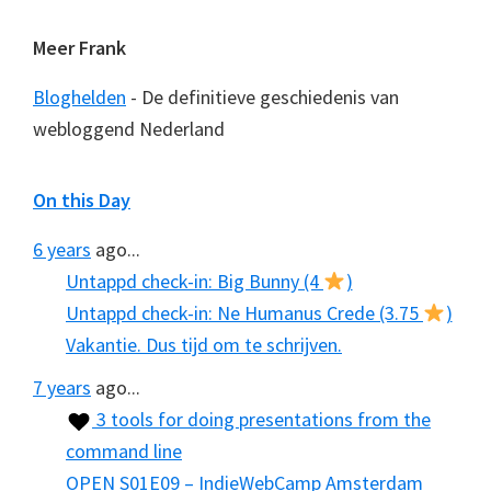
Meer Frank
Bloghelden
- De definitieve geschiedenis van
webloggend Nederland
On this Day
6 years
ago...
Untappd check-in: Big Bunny (4
)
Untappd check-in: Ne Humanus Crede (3.75
)
Vakantie. Dus tijd om te schrijven.
7 years
ago...
3 tools for doing presentations from the
command line
OPEN S01E09 – IndieWebCamp Amsterdam