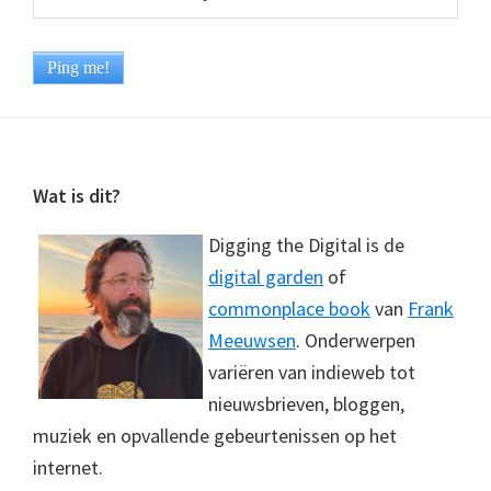
Footer
Wat is dit?
Digging the Digital is de
digital garden
of
commonplace book
van
Frank
Meeuwsen
. Onderwerpen
variëren van indieweb tot
nieuwsbrieven, bloggen,
muziek en opvallende gebeurtenissen op het
internet.