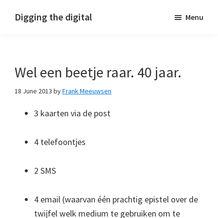
Skip
Skip
Skip
Digging the digital
Menu
to
to
to
primary
main
footer
navigation
content
Wel een beetje raar. 40 jaar.
18 June 2013
by
Frank Meeuwsen
3 kaarten via de post
4 telefoontjes
2 SMS
4 email (waarvan één prachtig epistel over de
twijfel welk medium te gebruiken om te