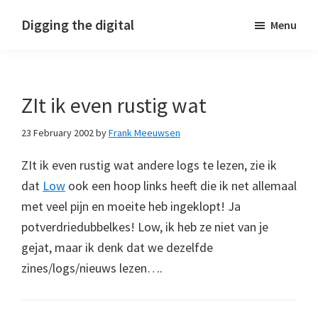
Skip
Skip
Skip
Digging the digital
Menu
to
to
to
primary
main
footer
navigation
content
ZIt ik even rustig wat
23 February 2002
by
Frank Meeuwsen
ZIt ik even rustig wat andere logs te lezen, zie ik
dat
Low
ook een hoop links heeft die ik net allemaal
met veel pijn en moeite heb ingeklopt! Ja
potverdriedubbelkes! Low, ik heb ze niet van je
gejat, maar ik denk dat we dezelfde
zines/logs/nieuws lezen….