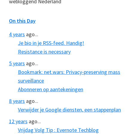
webloggend Nederland
On this Day
4 years
ago...
Je bio in je RSS-feed. Handig!
Resistance is necessary
5 years
ago...
Bookmark: net.wars: Privacy-preserving mass
surveillance
Abonneren op aantekeningen
8 years
ago...
Verwijder je Google diensten, een stappenplan
12 years
ago...
Vrijdag Volg Tip : Evernote Techblog